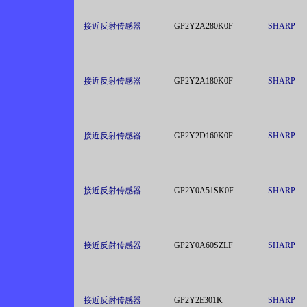
接近反射传感器
GP2Y2A280K0F
SHARP
接近反射传感器
GP2Y2A180K0F
SHARP
接近反射传感器
GP2Y2D160K0F
SHARP
接近反射传感器
GP2Y0A51SK0F
SHARP
接近反射传感器
GP2Y0A60SZLF
SHARP
接近反射传感器
GP2Y2E301K
SHARP