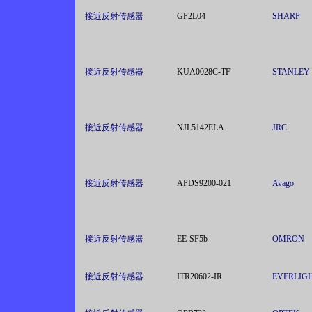
接近反射传感器
GP2L04
SHARP
接近反射传感器
KUA0028C-TF
STANLEY
接近反射传感器
NJL5142ELA
JRC
接近反射传感器
APDS9200-021
Avago
接近反射传感器
EE-SF5b
OMRON
接近反射传感器
ITR20602-IR
EVERLIG