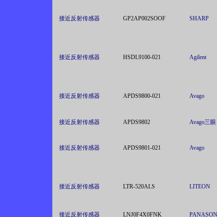
接近反射传感器
GP2AP002SOOF
SHARP
接近反射传感器
HSDL9100-021
Agilent
接近反射传感器
APDS9800-021
Avago
接近反射传感器
APDS9802
Avago三眼
接近反射传感器
APDS9801-021
Avago
接近反射传感器
LTR-520ALS
LITEON
接近反射传感器
LNJ0F4X0FNK
PANASON