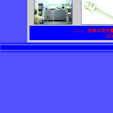
:::::::
另本公司大
TEL