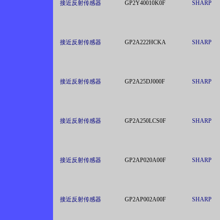
接近反射传感器
GP2Y40010K0F
SHARP
接近反射传感器
GP2A222HCKA
SHARP
接近反射传感器
GP2A25DJ000F
SHARP
接近反射传感器
GP2A250LCS0F
SHARP
接近反射传感器
GP2AP020A00F
SHARP
接近反射传感器
GP2AP002A00F
SHARP