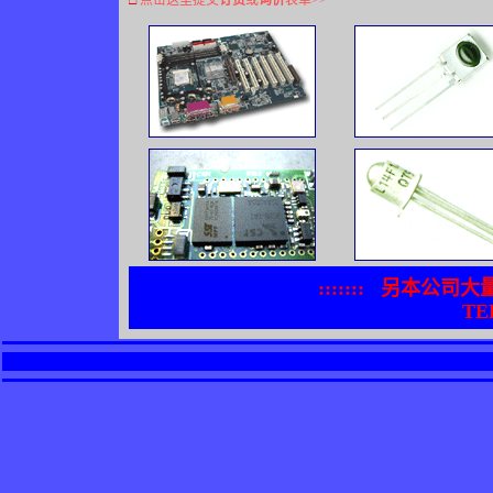
□
点击这里提交
订货
或
询价
表单
>>
:::::::
另本公司大
TEL