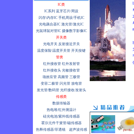
紫光激光笔
IC类
PIN-DSIn-TEC 400nm-1800nm
亿成电子供应耳温计/耳温枪/体
IC系列
蓝牙芯片/周设
欧司朗/OSRAM光电半导体系
温计/体温枪/传感器
闪存\内存IC
手机周设/手机IC
列
光电藕合器IC
激光管/激光IC
亿成电子供应一次性血氧探头
热电堆系列TPS535/TPS434
光鼠球鼠对管IC
摄像数字影像IC
开关类
75W激光二极 SPL PL90_XX
光电开关
反射接近开关
压力传感器/MPXM2102A
温度保险\温度开关管
开关按键
Price
管类
气体传感器
红外接收管
红外发射管
红外接收头
光敏接收管
蓝牙系列MT0750/MT0760/
BC215/CX72303
场效应管
高频管
三极管
变容二极管
闪光管
放电管
ADSST-MEL322
发光管/数码管
光纤接收/发射头
MP4主芯片
传感类
SPCA538A/SPCA536A现货
数据传输器
OV5610/OV3610 OV2610 300
热电堆/红外测温计
万像素现货特价
硅光电池/紫外线传感器
霍尔元件干簧管/磁传感器
CCD MN39742PT/140万像素
现货特价
热释传感器/菲透镜
超声波传感