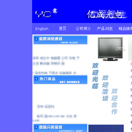
深圳成立中电融通公司 为电子
企业解决融资难问题
“深圳市电子商会金融服务中
心”正式成立
环境光传感器_光电探测器_光学
传感器_传感器
本公司现货供应血氧探头收发感
应元件
安华高系列
亿成电子推出激光测距仪上的激
欧司朗/1W/2W/3W.大功率
光系列
LED
双波长 血氧传感器
405nm紫光激光二极管激光器/蓝