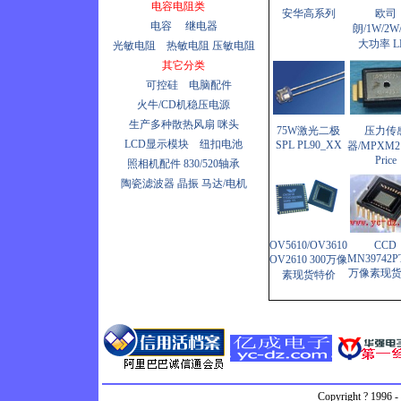
电容电阻类
线性霍尔传感器HW-305B
安华高系列
欧司
电容
继电器
朗/1W/2W/
热释传感
大功率 L
光敏电阻
热敏电阻
压敏电阻
器/RE200B/LHI778(hb)
其它分类
颜色传感器
可控硅
电脑配件
火牛/CD机稳压电源
传感器
生产多种散热风扇
咪头
75W激光二极
压力传
光栅数组感应器
LCD显示模块
纽扣电池
SPL PL90_XX
器/MPXM2
Price
照相机配件
830/520轴承
SP3238EEA
陶瓷滤波器
晶振
马达/电机
ADNS2620/2610光鼠IC
BS300E\ F/2F解码IC
OV5610/OV3610
CCD
SD-402
MN39742PT
OV2610 300万像
万像素现
素现货特价
Copyright ? 1996 -