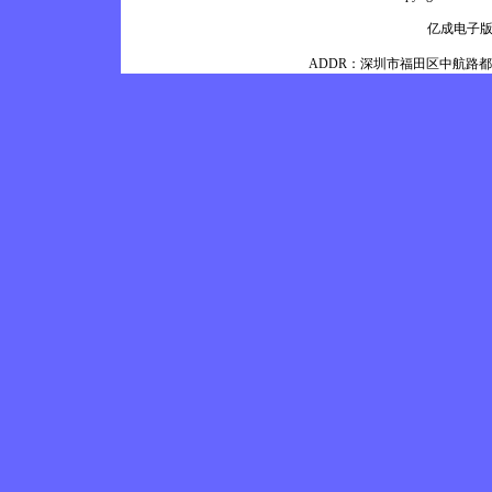
亿成电子
ADDR：深圳市福田区中航路都会100银