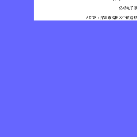
亿成电子
ADDR：深圳市福田区中航路都会100银