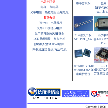
电容电阻类
线性霍尔传感器HW-305B
安华高系列
欧司
电容
继电器
朗/1W/2W/
热释传感
大功率 L
光敏电阻
热敏电阻
压敏电阻
器/RE200B/LHI778(hb)
其它分类
可控硅
电脑配件
颜色传感器
火牛/CD机稳压电源
传感器
生产多种散热风扇
咪头
75W激光二极
压力传
光栅数组感应器
LCD显示模块
纽扣电池
SPL PL90_XX
器/MPXM2
Price
照相机配件
830/520轴承
SP3238EEA
陶瓷滤波器
晶振
马达/电机
ADNS2620/2610光鼠IC
BS300E\ F/2F解码IC
OV5610/OV3610
CCD
SD-402
MN39742PT
OV2610 300万像
万像素现
素现货特价
Copyright ? 1996 -