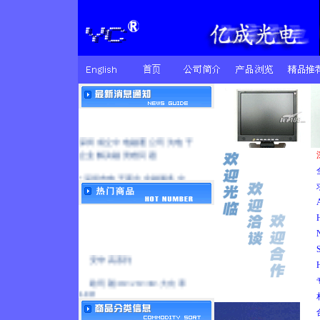
深圳成立中电融通公司 为电子
企业解决融资难问题
“深圳市电子商会金融服务中
心”正式成立
环境光传感器_光电探测器_光学
传感器_传感器
本公司现货供应血氧探头收发感
应元件
安华高系列
亿成电子推出激光测距仪上的激
欧司朗/1W/2W/3W.大功率
光系列
LED
双波长 血氧传感器
405nm紫光激光二极管激光器/蓝