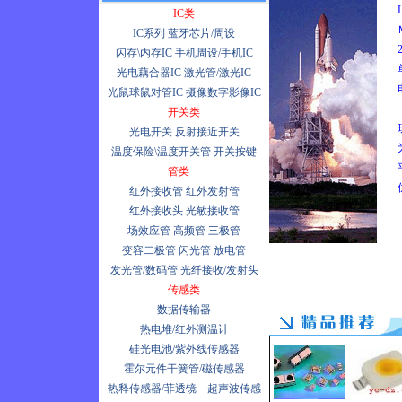
紫光激光笔
IC类
PIN-DSIn-TEC 400nm-1800nm
亿成电子供应耳温计/耳温枪/体
IC系列
蓝牙芯片/周设
欧司朗/OSRAM光电半导体系
温计/体温枪/传感器
闪存\内存IC
手机周设/手机IC
列
光电藕合器IC
激光管/激光IC
亿成电子供应一次性血氧探头
热电堆系列TPS535/TPS434
光鼠球鼠对管IC
摄像数字影像IC
开关类
75W激光二极 SPL PL90_XX
光电开关
反射接近开关
压力传感器/MPXM2102A
温度保险\温度开关管
开关按键
Price
管类
气体传感器
红外接收管
红外发射管
红外接收头
光敏接收管
蓝牙系列MT0750/MT0760/
BC215/CX72303
场效应管
高频管
三极管
变容二极管
闪光管
放电管
ADSST-MEL322
发光管/数码管
光纤接收/发射头
MP4主芯片
传感类
SPCA538A/SPCA536A现货
数据传输器
OV5610/OV3610 OV2610 300
热电堆/红外测温计
万像素现货特价
硅光电池/紫外线传感器
霍尔元件干簧管/磁传感器
CCD MN39742PT/140万像素
现货特价
热释传感器/菲透镜
超声波传感