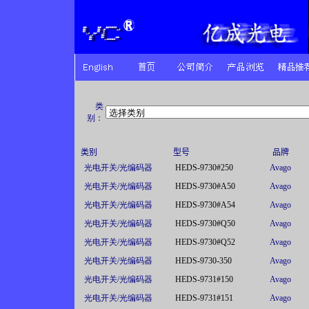
类
别：
类别
型号
品牌
光电开关/光编码器
HEDS-9730#250
Avago
光电开关/光编码器
HEDS-9730#A50
Avago
光电开关/光编码器
HEDS-9730#A54
Avago
光电开关/光编码器
HEDS-9730#Q50
Avago
光电开关/光编码器
HEDS-9730#Q52
Avago
光电开关/光编码器
HEDS-9730-350
Avago
光电开关/光编码器
HEDS-9731#150
Avago
光电开关/光编码器
HEDS-9731#151
Avago