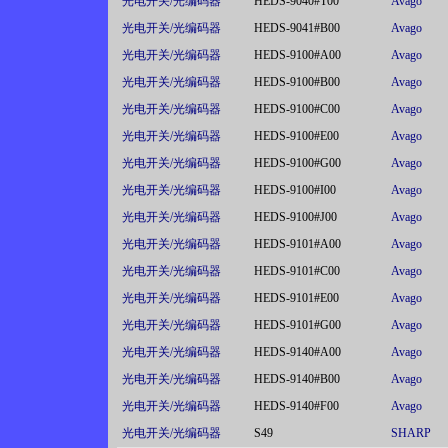
光电开关/光编码器
HEDS-9040#T00
Avago
光电开关/光编码器
HEDS-9041#B00
Avago
光电开关/光编码器
HEDS-9100#A00
Avago
光电开关/光编码器
HEDS-9100#B00
Avago
光电开关/光编码器
HEDS-9100#C00
Avago
光电开关/光编码器
HEDS-9100#E00
Avago
光电开关/光编码器
HEDS-9100#G00
Avago
光电开关/光编码器
HEDS-9100#I00
Avago
光电开关/光编码器
HEDS-9100#J00
Avago
光电开关/光编码器
HEDS-9101#A00
Avago
光电开关/光编码器
HEDS-9101#C00
Avago
光电开关/光编码器
HEDS-9101#E00
Avago
光电开关/光编码器
HEDS-9101#G00
Avago
光电开关/光编码器
HEDS-9140#A00
Avago
光电开关/光编码器
HEDS-9140#B00
Avago
光电开关/光编码器
HEDS-9140#F00
Avago
光电开关/光编码器
S49
SHARP