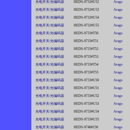
光电开关/光编码器
HEDS-9732#U52
Avago
光电开关/光编码器
HEDS-9732#U53
Avago
光电开关/光编码器
HEDS-9732#U54
Avago
光电开关/光编码器
HEDS-9732#U55
Avago
光电开关/光编码器
HEDS-9733#T50
Avago
光电开关/光编码器
HEDS-9733#T51
Avago
光电开关/光编码器
HEDS-9733#T52
Avago
光电开关/光编码器
HEDS-9733#T53
Avago
光电开关/光编码器
HEDS-9733#T54
Avago
光电开关/光编码器
HEDS-9733#T55
Avago
光电开关/光编码器
HEDS-9733#U50
Avago
光电开关/光编码器
HEDS-9733#U51
Avago
光电开关/光编码器
HEDS-9733#U52
Avago
光电开关/光编码器
HEDS-9733#U53
Avago
光电开关/光编码器
HEDS-9733#U54
Avago
光电开关/光编码器
HEDS-9733#U55
Avago
光电开关/光编码器
HEDS-9740#150
Avago