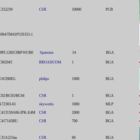
C352239
CSR
10000
PCB
1004/TM41PUD353-1
99PL128JC0BFWUB0
Spansion
14
BGA
CM2045
BROADCOM
1
BGA
GW200EG
philips
1000
BGA
C02/BC03/BC04
CSR
1
BGA
X72303-61
skyworks
1000
MLP
C413159A06-IPK-E4M
CSR
2000
BGA
C417143BU
CSR
700
BGA
C31A223au
CSR
60
BGA