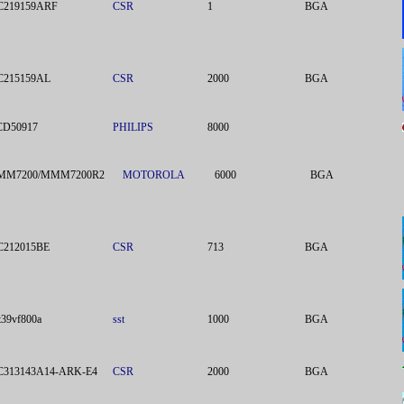
C219159ARF
CSR
1
BGA
C215159AL
CSR
2000
BGA
CD50917
PHILIPS
8000
MM7200/MMM7200R2
MOTOROLA
6000
BGA
C212015BE
CSR
713
BGA
t39vf800a
sst
1000
BGA
C313143A14-ARK-E4
CSR
2000
BGA