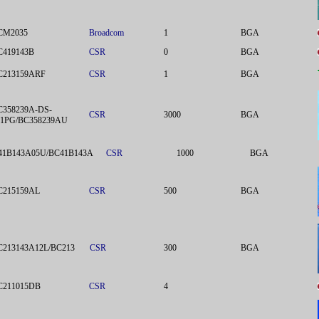
CM2035
Broadcom
1
BGA
C419143B
CSR
0
BGA
C213159ARF
CSR
1
BGA
C358239A-DS-
CSR
3000
BGA
01PG/BC358239AU
41B143A05U/BC41B143A
CSR
1000
BGA
C215159AL
CSR
500
BGA
C213143A12L/BC213
CSR
300
BGA
C211015DB
CSR
4