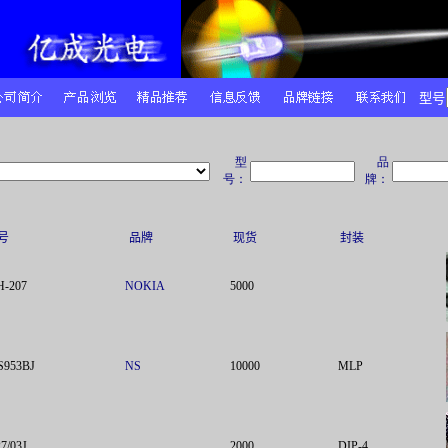
型号
型
品
号：
牌：
号
品牌
现货
封装
H-207
NOKIA
5000
S953BJ
NS
10000
MLP
7/03J
2000
DIP-4