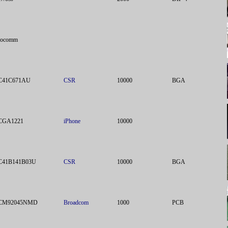
rocomm
C41C671AU
CSR
10000
BGA
CGA1221
iPhone
10000
C41B141B03U
CSR
10000
BGA
CM92045NMD
Broadcom
1000
PCB