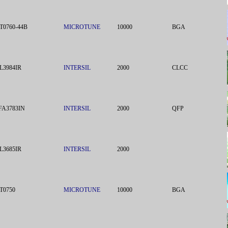
T0760-44B
MICROTUNE
10000
BGA
L3984IR
INTERSIL
2000
CLCC
FA3783IN
INTERSIL
2000
QFP
L3685IR
INTERSIL
2000
T0750
MICROTUNE
10000
BGA