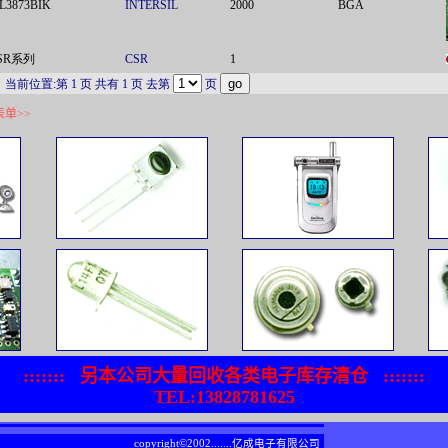
SL3873BIK
INTERSIL
2000
BGA
SR系列
CSR
1
当前位置:第 1 页 共有 1 页 去第
页
表单
>>
:::::::
另本公司大量回收各类电子库存清仓
:::::::
TEL:13828781625
copyright©2002.......
亿成电子有限公司