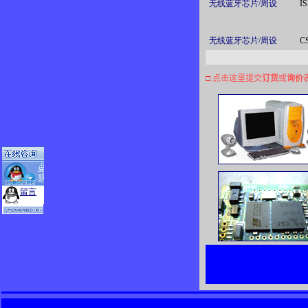
无线蓝牙芯片/周设
I
无线蓝牙芯片/周设
C
□
点击这里提交
订货
或
询价
留言