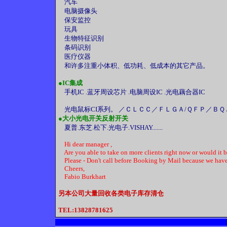
汽车
电脑摄像头
保安监控
玩具
生物特征识别
条码识别
医疗仪器
和许多注重小体积、低功耗、低成本的其它产品。
●
IC集成
手机IC .蓝牙周设芯片 .电脑周设IC .光电藕合器IC
光电鼠标CI系列。 ／ＣＬＣＣ／ＦＬＧＡ/ＱＦＰ／Ｂ
●
大小光电开关反射开关
夏普.东芝.松下.光电子.VISHAY.......
Hi dear manager ,
Are you able to take on more clients right now or would it b
Please - Don't call before Booking by Mail because we have
Cheers,
Fabio Burkhart
另本公司大量回收各类电子库存清仓
TEL:13828781625