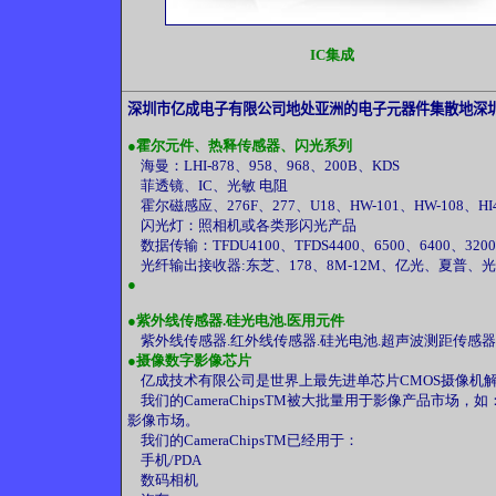
IC集成
深圳市亿成电子有限公司地处亚洲的电子元器件集散地深
●
霍尔元件、热释传感器、闪光系列
海曼：LHI-878、958、968、200B、KDS
菲透镜、IC、光敏 电阻
霍尔磁感应、276F、277、U18、HW-101、HW-108、HI4
闪光灯：照相机或各类形闪光产品
数据传输：TFDU4100、TFDS4400、6500、6400、3200
光纤输出接收器:东芝、178、8M-12M、亿光、夏普、
●
●
紫外线传感器.硅光电池.医用元件
紫外线传感器.红外线传感器.硅光电池.超声波测距传感器.位移
●
摄像数字影像芯片
亿成技术有限公司是世界上最先进单芯片CMOS摄像机
我们的CameraChipsTM被大批量用于影像产品市
影像市场。
我们的CameraChipsTM已经用于：
手机/PDA
数码相机