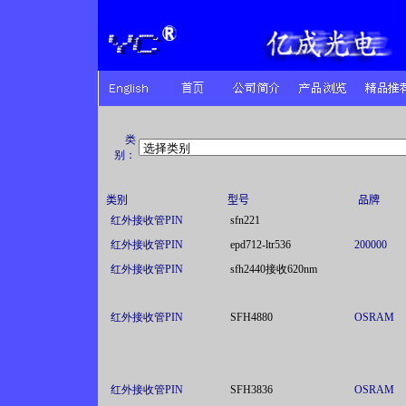
类
别：
类别
型号
品牌
红外接收管PIN
sfn221
红外接收管PIN
epd712-ltr536
200000
红外接收管PIN
sfh2440接收620nm
红外接收管PIN
SFH4880
OSRAM
红外接收管PIN
SFH3836
OSRAM