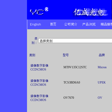
类
别：
类别
型号
品牌
摄像数字影像
MT9V135C12STC
Micron
CCD\CMOS
摄像数字影像
TCS3BD6A0
UPEK
CCD\CMOS
摄像数字影像
OV7670
OV
CCD\CMOS