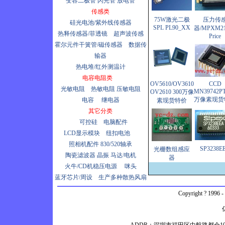
变容二极管
闪光管
放电管
传感类
75W激光二极
压力传
硅光电池/紫外线传感器
SPL PL90_XX
器/MPXM2
热释传感器/菲透镜
超声波传感
Price
霍尔元件干簧管/磁传感器
数据传
输器
热电堆/红外测温计
电容电阻类
OV5610/OV3610
CCD
光敏电阻
热敏电阻
压敏电阻
MN39742PT
OV2610 300万像
万像素现货
电容
继电器
素现货特价
其它分类
可控硅
电脑配件
LCD显示模块
纽扣电池
照相机配件
830/520轴承
SP3238E
光栅数组感应
陶瓷滤波器
晶振
马达/电机
器
火牛/CD机稳压电源
咪头
蓝牙芯片/周设
生产多种散热风扇
Copyright ? 1996 -