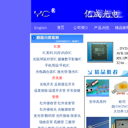
IC类
... 
IC系列
闪存\内存IC
AVR-
对6.1
光鼠球鼠对管IC
摄像数字影像IC
32 bit ...
手机周设/手机IC
光电藕合器IC
激光管/激光IC
开关类
光电开关
反射接近开关
温度保险\温度开关管
开关按键
管类
安华高系列
欧司
红外接收管
红外发射管
朗/1W/2W/
红外接收头
光敏接收管
大功率 L
发光管/数码管
光纤接收/发射头
场效应管
高频管
三极管