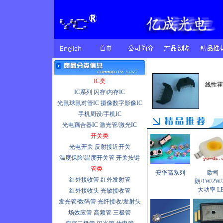
IC类
线性霍
IC系列
闪存\内存IC
光鼠球鼠对管IC
摄像数字影像IC
手机周设/手机IC
光电藕合器IC
激光管/激光IC
开关类
光电开关
反射接近开关
温度保险\温度开关管
开关按键
管类
安华高系列
欧司
红外接收管
红外发射管
朗/1W/2W/
大功率 L
红外接收头
光敏接收管
发光管/数码管
光纤接收/发射头
场效应管
高频管
三极管