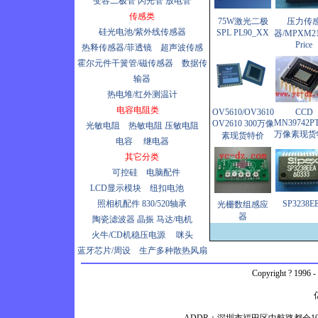
变容二极管
闪光管
放电管
传感类
75W激光二极
压力传
硅光电池/紫外线传感器
SPL PL90_XX
器/MPXM2
Price
热释传感器/菲透镜
超声波传感
霍尔元件干簧管/磁传感器
数据传
输器
热电堆/红外测温计
电容电阻类
OV5610/OV3610
CCD
MN39742PT
OV2610 300万像
光敏电阻
热敏电阻
压敏电阻
万像素现货
素现货特价
电容
继电器
其它分类
可控硅
电脑配件
LCD显示模块
纽扣电池
照相机配件
830/520轴承
SP3238E
光栅数组感应
器
陶瓷滤波器
晶振
马达/电机
火牛/CD机稳压电源
咪头
蓝牙芯片/周设
生产多种散热风扇
Copyright ? 1996 -