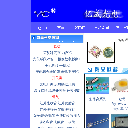
暂时
IC类
IC系列
闪存\内存IC
光鼠球鼠对管IC
摄像数字影像IC
手机周设/手机IC
光电藕合器IC
激光管/激光IC
开关类
光电开关
反射接近开关
温度保险\温度开关管
开关按键
管类
安华高系列
欧司
红外接收管
红外发射管
朗/1W/2W/
大功率 L
红外接收头
光敏接收管
发光管/数码管
光纤接收/发射头
场效应管
高频管
三极管