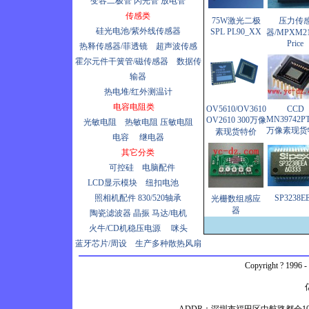
变容二极管
闪光管
放电管
传感类
75W激光二极
压力传
硅光电池/紫外线传感器
SPL PL90_XX
器/MPXM2
Price
热释传感器/菲透镜
超声波传感
霍尔元件干簧管/磁传感器
数据传
输器
热电堆/红外测温计
电容电阻类
OV5610/OV3610
CCD
MN39742PT
OV2610 300万像
光敏电阻
热敏电阻
压敏电阻
万像素现货
素现货特价
电容
继电器
其它分类
可控硅
电脑配件
LCD显示模块
纽扣电池
照相机配件
830/520轴承
SP3238E
光栅数组感应
器
陶瓷滤波器
晶振
马达/电机
火牛/CD机稳压电源
咪头
蓝牙芯片/周设
生产多种散热风扇
Copyright ? 1996 -