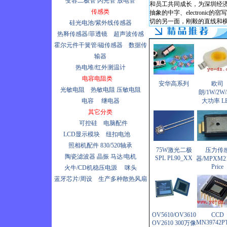
变容二极管
闪光管
放电管
和员工共同成长，为深圳经
传感类
抽象的中字、electron
切的另一面，刚毅的直线和
硅光电池/紫外线传感器
热释传感器/菲透镜
超声波传感
霍尔元件干簧管/磁传感器
数据传
输器
热电堆/红外测温计
电容电阻类
安华高系列
欧司
光敏电阻
热敏电阻
压敏电阻
朗/1W/2W/
电容
继电器
大功率 L
其它分类
可控硅
电脑配件
LCD显示模块
纽扣电池
照相机配件
830/520轴承
75W激光二极
压力传
陶瓷滤波器
晶振
马达/电机
SPL PL90_XX
器/MPXM2
Price
火牛/CD机稳压电源
咪头
蓝牙芯片/周设
生产多种散热风扇
OV5610/OV3610
CCD
MN39742PT
OV2610 300万像