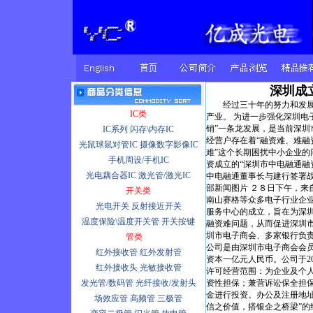
深圳成
经过三十年的努力和发展，
IC类
产业。 为进一步强化深圳电
销”一条龙发展，是当前深圳
IC系列
闪存\内存IC
经营户存在着“融资难、难融
光鼠球鼠对管IC
摄像数字影像IC
难”这个长期困扰中小企业的
手机周设/手机IC
资成立的“深圳市中电融通融
光电藕合器IC
激光管/激光IC
中电融通董事长与建行签署战
部新闻图片 ２８日下午，
开关类
南山赛格等众多电子行业企
光电开关
反射接近开关
服务中心的成立，旨在为深
温度保险\温度开关管
开关按键
融资难问题，从而促进深圳
圳市电子商会、多家银行负责
管类
公司是由深圳市电子商会会员
红外接收管
红外发射管
资本一亿元人民币。公司于2
红外接收头
光敏接收管
许可经营范围：为企业及个
发光管/数码管
光纤接收/发射头
资性担保；兼营诉讼保全担
金进行投资。办公及注册地址
场效应管
高频管
三极管
信之价值，搭银企之桥梁”