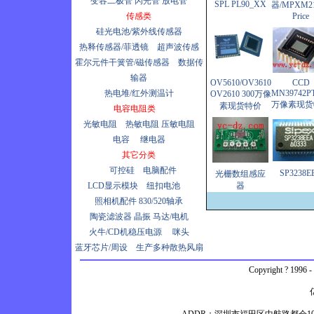
变容二极管
闪光管
放电管
SPL PL90_XX
器/MPXM2
传感类
Price
硅光电池/紫外线传感器
热释传感器/菲透镜
超声波传感
霍尔元件干簧管/磁传感器
数据传
输器
OV5610/OV3610
CCD
热电堆/红外测温计
MN39742PT
OV2610 300万像
万像素现货
素现货特价
电容电阻类
光敏电阻
热敏电阻
压敏电阻
电容
继电器
其它分类
可控硅
电脑配件
SP3238E
光栅数组感应
LCD显示模块
纽扣电池
器
照相机配件
830/520轴承
陶瓷滤波器
晶振
马达/电机
火牛/CD机稳压电源
咪头
蓝牙芯片/周设
生产多种散热风扇
Copyright ? 1996 -