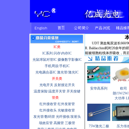
UDT 测血氧双波长660/905n
IC类
R. Baldacchini耗时
能被细胞粒线体所吸收，而后产
IC系列
闪存\内存IC
光鼠球鼠对管IC
摄像数字影像IC
手机周设/手机IC
光电藕合器IC
激光管/激光IC
开关类
光电开关
反射接近开关
安华高系列
欧司
温度保险\温度开关管
开关按键
朗/1W/2W/
管类
大功率 L
红外接收管
红外发射管
红外接收头
光敏接收管
发光管/数码管
光纤接收/发射头
场效应管
高频管
三极管
75W激光二极
压力传